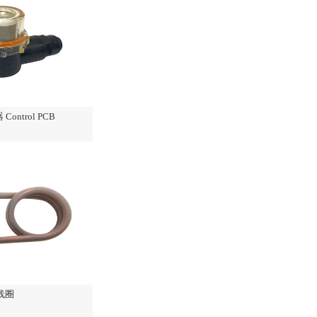
ontrol PCB
线圈