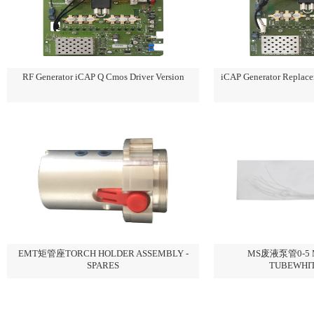
RF Generator iCAP Q Cmos Driver Version
iCAP Generator Replace
EMT矩管座TORCH HOLDER ASSEMBLY -
MS废液泵管0-5 M
SPARES
TUBEWHI