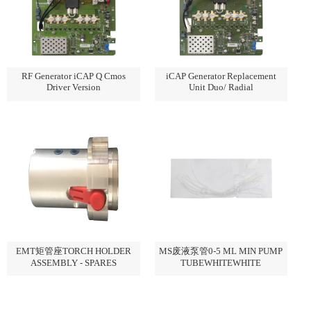
RF Generator iCAP Q Cmos
iCAP Generator Replacement
Driver Version
Unit Duo/ Radial
EMT矩管座TORCH HOLDER
MS废液泵管0-5 ML MIN PUMP
ASSEMBLY - SPARES
TUBEWHITEWHITE