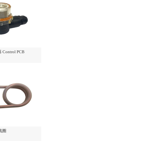
ontrol PCB
线圈