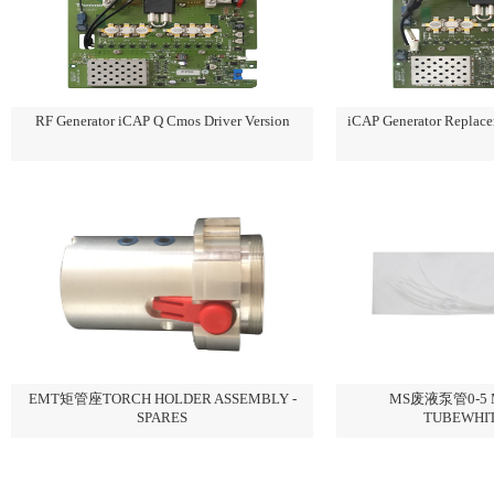
RF Generator iCAP Q Cmos Driver Version
iCAP Generator Replace
EMT矩管座TORCH HOLDER ASSEMBLY -
MS废液泵管0-5 M
SPARES
TUBEWHI