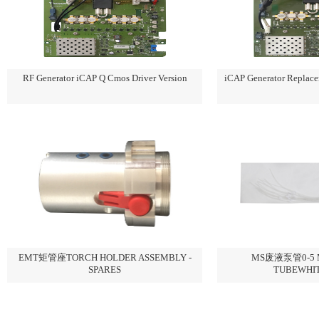
RF Generator iCAP Q Cmos Driver Version
iCAP Generator Replace
EMT矩管座TORCH HOLDER ASSEMBLY -
MS废液泵管0-5 M
SPARES
TUBEWHI