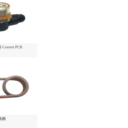
ontrol PCB
线圈