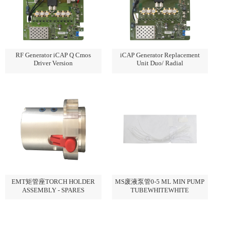
RF Generator iCAP Q Cmos
iCAP Generator Replacement
Driver Version
Unit Duo/ Radial
EMT矩管座TORCH HOLDER
MS废液泵管0-5 ML MIN PUMP
ASSEMBLY - SPARES
TUBEWHITEWHITE